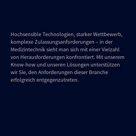
DER MEDIZINTECHNIK.
Hochsensible Technologien, starker Wettbewerb,
komplexe Zulassungsanforderungen – in der
Medizintechnik sieht man sich mit einer Vielzahl
von Herausforderungen konfrontiert. Mit unserem
Know-how und unseren Lösungen unterstützen
wir Sie, den Anforderungen dieser Branche
erfolgreich entgegenzutreten.