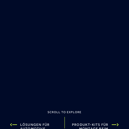
SCROLL TO EXPLORE
LÖSUNGEN FÜR
PRODUKT-KITS FÜR
AUTOMOTIVE
MONTAGE BEIM
ENDKUNDEN